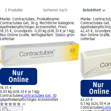
2 Produkte
Sortieren nach:
Marke: Contractubex; Produktname:
Marke: Contractu
Contractubex Gel, 30 g; Rechtliche Kategorie:
Contractubex Gel, 
Apothekenpflichtiges Arzneimittel; Preis:
Apothekenpflichtig
18,55 €; Grundpreis: 0,03 kg (618,33 € je 1 kg);
42,45 €; Grundpreis
Nur Online Grafik; Verfügbarkeit: Status grün
Nur Online Grafik;
Lieferbar
Lieferbar
18,55 €
0,03 kg (618,33 € je 1 kg)
Contractubex
Contractubex Gel, 30
g
Apothekenpflichtiges Arzneimittel
42,45 €
0,1 kg (424,50 € je
(0)
Contractubex
Cont