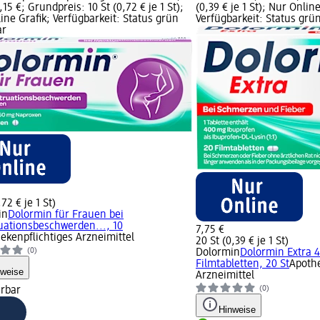
,15 €; Grundpreis: 10 St (0,72 € je 1 St);
(0,39 € je 1 St); Nur Online
ine Grafik; Verfügbarkeit: Status grün
Verfügbarkeit: Status grün
ar
,72 € je 1 St)
in
Dolormin für Frauen bei
ationsbeschwerden..., 10
7,75 €
ekenpflichtiges Arzneimittel
20 St (0,39 € je 1 St)
(0)
Dolormin
Dolormin Extra 
Filmtabletten, 20 St
Apothe
nweise
Arzneimittel
(0)
erbar
Hinweise