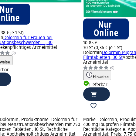
,38 € je 1 St)
in
Dolormin für Frauen bei
ationsbeschwerden..., 30
10,85 €
ekenpflichtiges Arzneimittel
30 St (0,36 € je 1 St)
Dolormin
Dolormin Migrän
(0)
Filmtabletten, 30 St
Apothe
nweise
Arzneimittel
(0)
erbar
Hinweise
Lieferbar
Dolormin; Produktname: Dolormin für
Marke: Dolormin; Produk
 bei Menstruationsbeschwerden mit 250
400 mg Ibuprofen Filmtabl
oxen Tabletten, 10 St; Rechtliche
Rechtliche Kategorie: Apo
ie: Apothekenpflichtiges Arzneimittel;
Arzneimittel; Preis: 7,75 