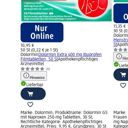
11,35 €
30 St (0
Dolorm
Menstru
St
Apoth
10,95 €
50 St (0,22 € je 1 St)
Dolormin
Dolormin Extra 400 mg Ibuprofen
Hi
Filmtabletten, 50 St
Apothekenpflichtiges
Arzneimittel
Lief
(0)
Hinweise
Lieferbar
Marke: Dolormin; Produktname: Dolormin GS
Marke: 
mit Naproxen 250 mg Tabletten, 30 St;
Frauen
Rechtliche Kategorie: Apothekenpflichtiges
mg Napr
Arzneimittel; Preis: 9,95 €; Grundpreis: 30 St
Kategor