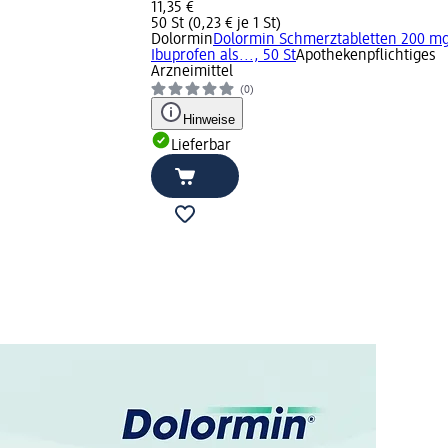
11,35 €
50 St (0,23 € je 1 St)
Dolormin
Dolormin Schmerztabletten 200 m
Ibuprofen als..., 50 St
Apothekenpflichtiges
Arzneimittel
(0)
Hinweise
Lieferbar