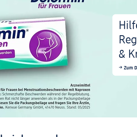
Hilf
Reg
& K
Zum Do