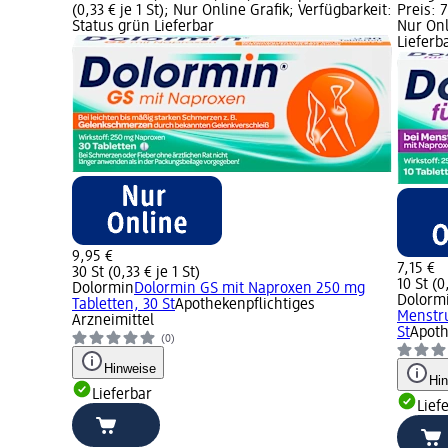
(0,33 € je 1 St); Nur Online Grafik; Verfügbarkeit:
Preis: 7
Status grün Lieferbar
Nur Onl
Lieferb
9,95 €
7,15 €
30 St (0,33 € je 1 St)
10 St (0
Dolormin
Dolormin GS mit Naproxen 250 mg
Dolorm
Tabletten, 30 St
Apothekenpflichtiges
Menstru
Arzneimittel
St
Apoth
(0)
Hinweise
Hi
Lieferbar
Lief