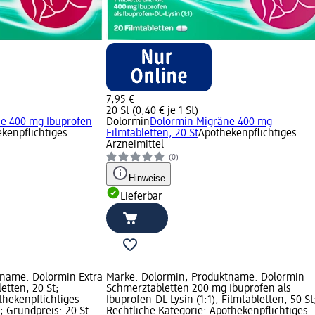
7,95 €
20 St (0,40 € je 1 St)
e 400 mg Ibuprofen
Dolormin
Dolormin Migräne 400 mg
kenpflichtiges
Filmtabletten, 20 St
Apothekenpflichtiges
Arzneimittel
(0)
Hinweise
Lieferbar
tname: Dolormin Extra
Marke: Dolormin; Produktname: Dolormin
etten, 20 St;
Schmerztabletten 200 mg Ibuprofen als
thekenpflichtiges
Ibuprofen-DL-Lysin (1:1), Filmtabletten, 50 St
€; Grundpreis: 20 St
Rechtliche Kategorie: Apothekenpflichtiges