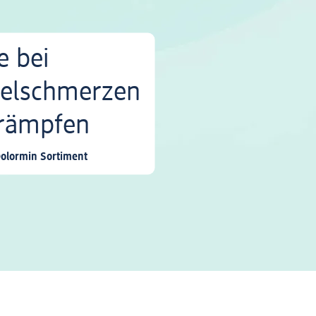
e bei
elschmerzen
rämpfen
lormin Sortiment