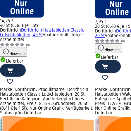
14,25 €
7,95 €
40 St (0,36 € je 1 St)
20 St (0,40 € je 1 S
Dorithricin
Dorithricin Halstabletten Classic
Dorithricin
Dorithr
Lutschtabletten, 40 St
Apothekenpflichtiges
20 St
Apothekenpfli
Arzneimittel
(0)
(0)
Hinweise
Hinweise
Lieferbar
Lieferbar
Marke: Dorithricin; Produktname: Dorithricin
Marke: Dorithrici
Halstabletten Classic Lutschtabletten, 20 St;
Halstabletten Wald
Rechtliche Kategorie: Apothekenpflichtiges
Kategorie: Apothek
Arzneimittel; Preis: 8,15 €; Grundpreis: 20 St
Preis: 15,95 €; Gru
(0,41 € je 1 St); Nur Online Grafik; Verfügbarkeit:
Nur Online Grafik;
Status grün Lieferbar
Lieferbar