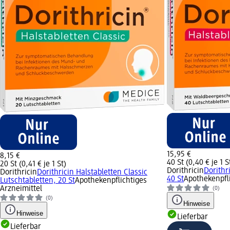
15,95 €
8,15 €
40 St (0,40 € je 1 S
20 St (0,41 € je 1 St)
Dorithricin
Dorithr
Dorithricin
Dorithricin Halstabletten Classic
40 St
Apothekenpfli
Lutschtabletten, 20 St
Apothekenpflichtiges
Arzneimittel
(0)
(0)
Hinweise
Hinweise
Lieferbar
Lieferbar