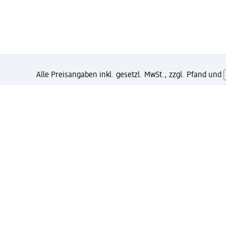
Alle Preisangaben inkl. gesetzl. MwSt., zzgl. Pfand und
Wie gefällt Dir diese Seite?
Unternehmen
Jobs
Services
Kundenservice
Ges
dm & Partner