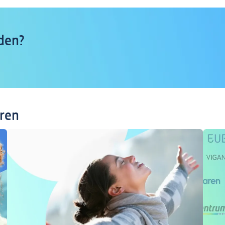
den?
eren