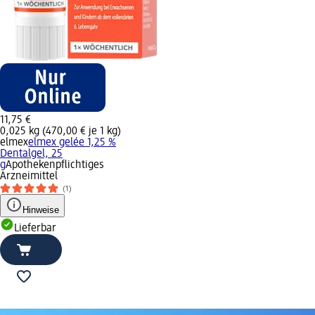
11,75 €
0,025 kg (470,00 € je 1 kg)
elmex
elmex gelée 1,25 %
Dentalgel, 25
g
Apothekenpflichtiges
Arzneimittel
(1)
Hinweise
Lieferbar