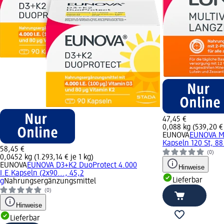
47,45 €
0,088 kg (539,20 € 
EUNOVA
EUNOVA Mu
Kapseln 120 St, 88
58,45 €
(0)
0,0452 kg (1.293,14 € je 1 kg)
EUNOVA
EUNOVA D3+K2 DuoProtect 4.000
Hinweise
I.E.Kapseln (2x90..., 45,2
Lieferbar
g
Nahrungsergänzungsmittel
(0)
Hinweise
Lieferbar