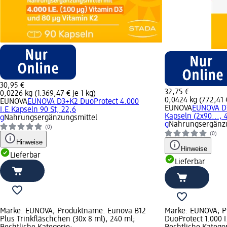
30,95 €
32,75 €
0,0226 kg (1.369,47 € je 1 kg)
0,0424 kg (772,41 €
EUNOVA
EUNOVA D3+K2 DuoProtect 4.000
EUNOVA
EUNOVA D3
I.E.Kapseln 90 St, 22,6
Kapseln (2x90..., 
g
Nahrungsergänzungsmittel
g
Nahrungsergänzu
(0)
(0)
Hinweise
Hinweise
Lieferbar
Lieferbar
Marke: EUNOVA; Produktname: Eunova B12
Marke: EUNOVA; 
Plus Trinkfläschchen (30x 8 ml), 240 ml;
DuoProtect 1.000 I