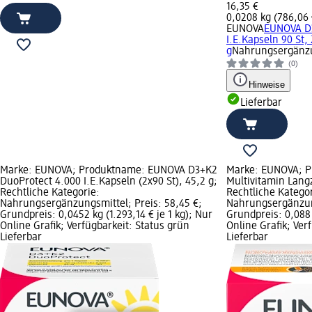
16,35 €
0,0208 kg (786,06 €
EUNOVA
EUNOVA D3
I.E.Kapseln 90 St,
g
Nahrungsergänzu
(0)
Hinweise
Lieferbar
Marke: EUNOVA; Produktname: EUNOVA D3+K2
Marke: EUNOVA; 
DuoProtect 4.000 I.E.Kapseln (2x90 St), 45,2 g;
Multivitamin Langz
Rechtliche Kategorie:
Rechtliche Kategor
Nahrungsergänzungsmittel; Preis: 58,45 €;
Nahrungsergänzung
Grundpreis: 0,0452 kg (1.293,14 € je 1 kg); Nur
Grundpreis: 0,088 
Online Grafik; Verfügbarkeit: Status grün
Online Grafik; Ver
Lieferbar
Lieferbar