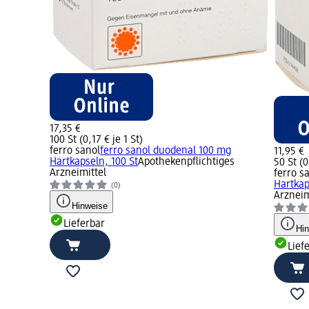
17,35 €
100 St (0,17 € je 1 St)
ferro sanol
ferro sanol duodenal 100 mg
11,95 €
Hartkapseln, 100 St
Apothekenpflichtiges
50 St (0
Arzneimittel
ferro s
Hartkap
(0)
Arzneim
Hinweise
Lieferbar
Hi
Lief