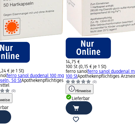
14,75 €
100 St (0,15 € je 1 St)
,24 € je 1 St)
ferro sanol
ferro sanol duodenal mi
anol
ferro sanol duodenal 100 mg
100 St
Apothekenpflichtiges Arznei
seln, 50 St
Apothekenpflichtiges
(0)
ittel
Hinweise
(0)
Lieferbar
nweise
erbar