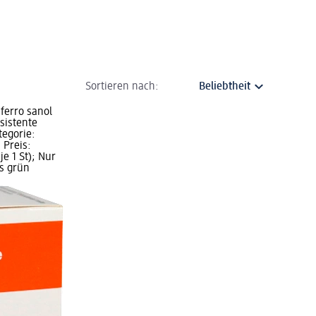
Sortieren nach:
ferro sanol
sistente
tegorie:
 Preis:
je 1 St); Nur
us grün