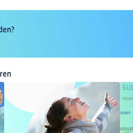
den?
eren