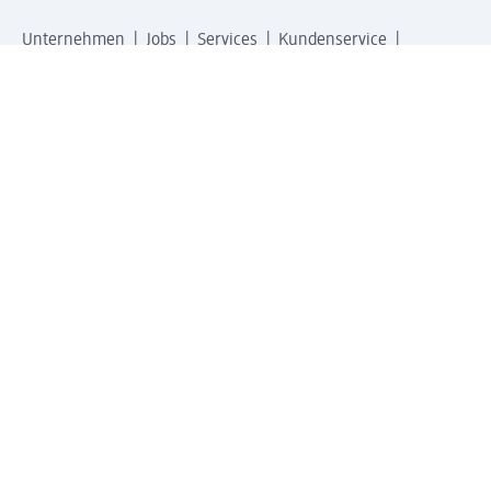
Unternehmen
Jobs
Services
Kundenservice
Geschäftskunden
dm & Partner
Sicherheit & Datenschutz bei dm
Zahlungsarten bei dm