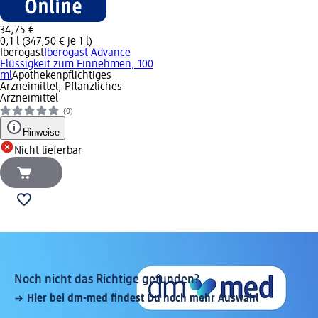
34,75 €
0,1 l (347,50 € je 1 l)
Iberogast
Iberogast Advance
Flüssigkeit zum Einnehmen, 100
ml
Apothekenpflichtiges
Arzneimittel, Pflanzliches
Arzneimittel
(0)
Hinweise
Nicht lieferbar
Noch nicht das Richtige gefunden?
Hier bei dm-med findest Du noch mehr Auswahl