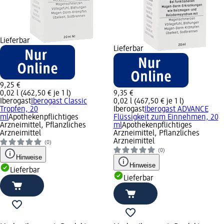
Lieferbar
Lieferbar
9,25 €
0,02 l (462,50 € je 1 l)
9,35 €
Iberogast
Iberogast Classic
0,02 l (467,50 € je 1 l)
Tropfen, 20
Iberogast
Iberogast ADVANCE
ml
Apothekenpflichtiges
Flüssigkeit zum Einnehmen, 20
Arzneimittel, Pflanzliches
ml
Apothekenpflichtiges
Arzneimittel
Arzneimittel, Pflanzliches
Arzneimittel
(0)
(0)
Hinweise
Hinweise
Lieferbar
Lieferbar