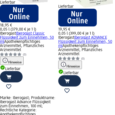
Lieferbar
Lieferbar
18,95 €
0,05 l (379,00 € je 1 l)
19,95 €
Iberogast
Iberogast Classic
0,05 l (399,00 € je 1 l)
Flüssigkeit zum Einnehmen, 50
Iberogast
Iberogast ADVANCE
ml
Apothekenpflichtiges
Flüssigkeit zum Einnehmen, 50
Arzneimittel, Pflanzliches
ml
Apothekenpflichtiges
Arzneimittel
Arzneimittel, Pflanzliches
Arzneimittel
(0)
(0)
Hinweise
Hinweise
Lieferbar
Lieferbar
Marke: Iberogast; Produktname:
Iberogast Advance Flüssigkeit
zum Einnehmen, 100 ml;
Rechtliche Kategorie:
Apothekenpflichtiges