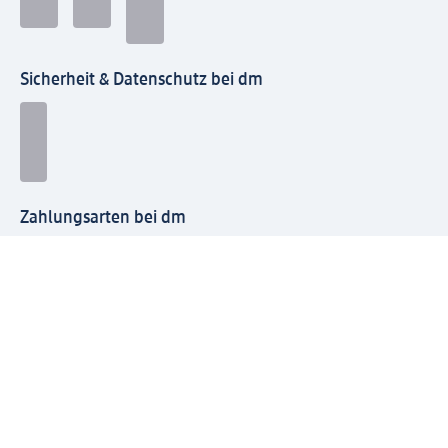
Sicherheit & Datenschutz bei dm
Zahlungsarten bei dm
Bei dm-med können die Zahlungsarten abweichen.
Mit dm verbinden