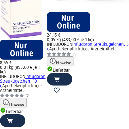
24,15 €
0,05 kg (483,00 € je 1 kg)
INFLUDORON
Infludoron Streukügelchen, 5
g
Apothekenpflichtiges Arzneimittel
(0)
8,55 €
Hinweise
0,01 kg (855,00 € je 1
Lieferbar
kg)
INFLUDORON
Infludoron
Streukügelchen, 10
g
Apothekenpflichtiges
Arzneimittel
(0)
Hinweise
Lieferbar