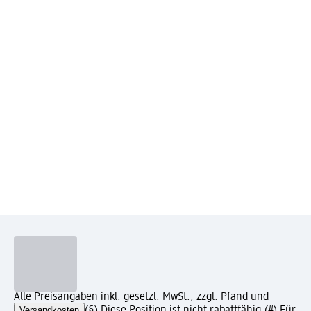
Alle Preisangaben inkl. gesetzl. MwSt., zzgl. Pfand und
Versandkosten
(§) Diese Position ist nicht rabattfähig.
(#) Für