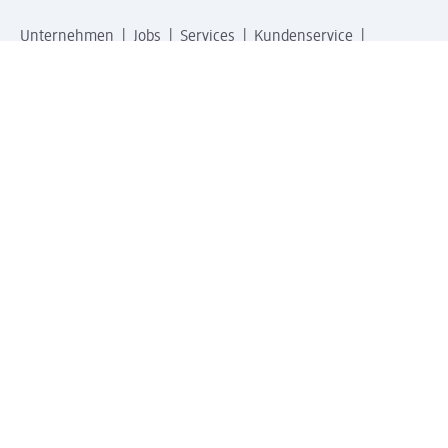
Unternehmen
Jobs
Services
Kundenservice
Geschäftskunden
dm & Partner
Sicherheit & Datenschutz bei dm
Zahlungsarten bei dm