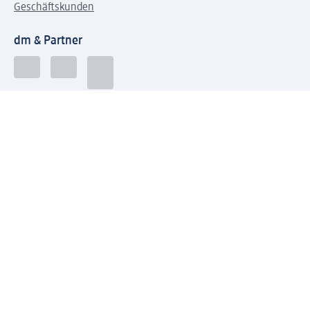
Geschäftskunden
dm & Partner
Sicherheit & Datenschutz bei dm
Zahlungsarten bei dm
Bei dm-med können die Zahlungsarten abweichen.