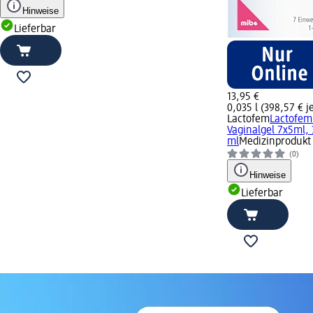
Hinweise
Lieferbar
13,95 €
0,035 l (398,57 € je
Lactofem
Lactofem
Vaginalgel 7x5ml, 
ml
Medizinprodukt
(0)
Hinweise
Lieferbar