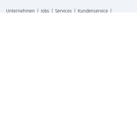
Unternehmen
Jobs
Services
Kundenservice
Geschäftskunden
dm & Partner
Sicherheit & Datenschutz bei dm
Zahlungsarten bei dm