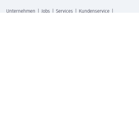
Unternehmen
Jobs
Services
Kundenservice
Geschäftskunden
dm & Partner
Sicherheit & Datenschutz bei dm
Zahlungsarten bei dm