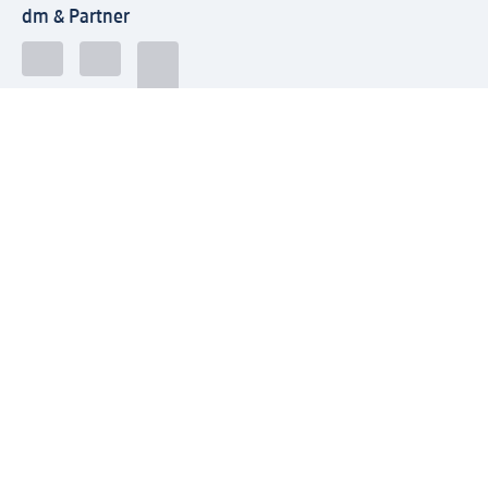
dm & Partner
Sicherheit & Datenschutz bei dm
Zahlungsarten bei dm
Bei dm-med können die Zahlungsarten abweichen.
Mit dm verbinden