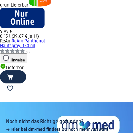
grün Lieferbar
5,95 €
0,15 l (39,67 € je 1 l)
ReAm
ReAm Panthenol
Hautspray, 150 ml
(0)
Hinweise
Lieferbar
Noch nicht das Richtige gefunden?
Hier bei dm-med findest Du noch mehr Auswahl