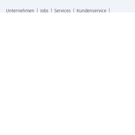
Unternehmen
Jobs
Services
Kundenservice
Geschäftskunden
dm & Partner
Sicherheit & Datenschutz bei dm
Zahlungsarten bei dm