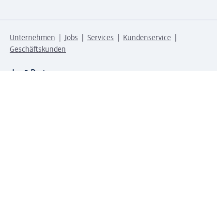
Unternehmen
Jobs
Services
Kundenservice
Geschäftskunden
dm & Partner
Sicherheit & Datenschutz bei dm
Zahlungsarten bei dm