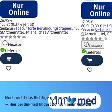
26,95 €
17,95 €
100 St (0,27 € je 1 St)
60 St (0,30 € je 1 S
Sedacur
Sedacur forte Beruhigungsdragees, 100
Sedacur
Sedacur f
St
Arzneimittel, Pflanzliches Arzneimittel
St
Arzneimittel, Pf
(0)
(0)
Hinweise
Hinweise
Lieferbar
Lieferbar
Noch nicht das Richtige gefunden?
Hier bei dm-med findest Du noch mehr Auswahl