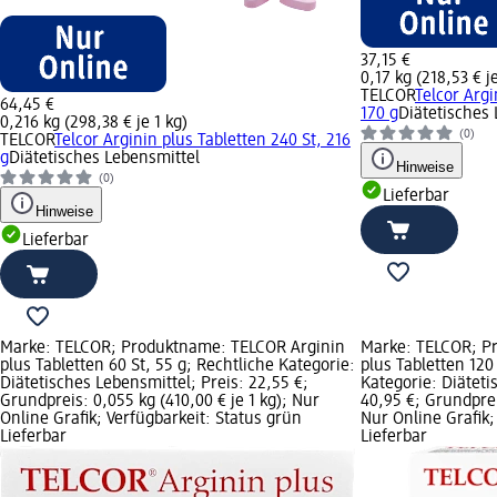
37,15 €
0,17 kg (218,53 € je
TELCOR
Telcor Argi
64,45 €
170 g
Diätetisches
0,216 kg (298,38 € je 1 kg)
(0)
TELCOR
Telcor Arginin plus Tabletten 240 St, 216
g
Diätetisches Lebensmittel
Hinweise
(0)
Lieferbar
Hinweise
Lieferbar
Marke: TELCOR; Produktname: TELCOR Arginin
Marke: TELCOR; Pr
plus Tabletten 60 St, 55 g; Rechtliche Kategorie:
plus Tabletten 120 
Diätetisches Lebensmittel; Preis: 22,55 €;
Kategorie: Diäteti
Grundpreis: 0,055 kg (410,00 € je 1 kg); Nur
40,95 €; Grundpreis
Online Grafik; Verfügbarkeit: Status grün
Nur Online Grafik;
Lieferbar
Lieferbar