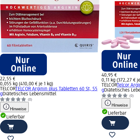
40,95 €
22,55 €
0,11 kg (372,27 € je
0,055 kg (410,00 € je 1 kg)
TELCOR
Telcor Argi
TELCOR
TELCOR Arginin plus Tabletten 60 St, 55
g
Diätetisches Leb
g
Diätetisches Lebensmittel
(0)
(0)
Hinweise
Hinweise
Lieferbar
Lieferbar