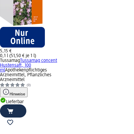
5,15 €
0,1 l (51,50 € je 1 l)
Tussamag
Tussamag concent
Hustensaft, 100
ml
Apothekenpflichtiges
Arzneimittel, Pflanzliches
Arzneimittel
(0)
Hinweise
Lieferbar