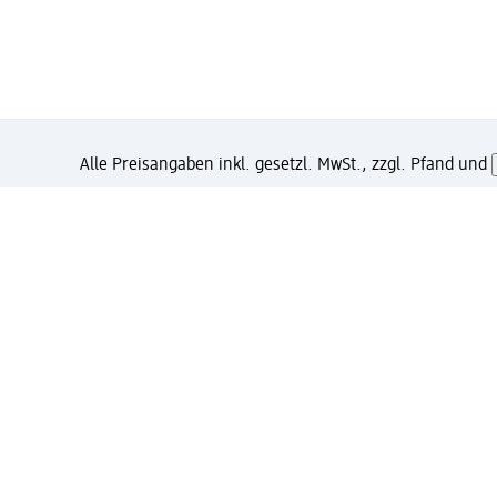
Alle Preisangaben inkl. gesetzl. MwSt., zzgl. Pfand und
Wie gefällt Dir diese Seite?
Unternehmen
Jobs
Services
Kundenservice
Ges
dm & Partner