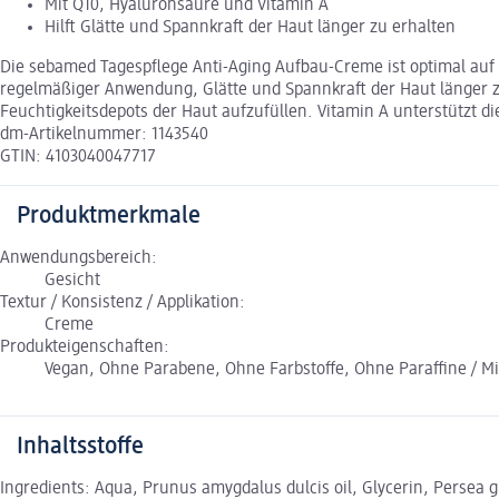
Mit Q10, Hyaluronsäure und Vitamin A
Hilft Glätte und Spannkraft der Haut länger zu erhalten
Die sebamed Tagespflege Anti-Aging Aufbau-Creme ist optimal auf
regelmäßiger Anwendung, Glätte und Spannkraft der Haut länger zu 
Feuchtigkeitsdepots der Haut aufzufüllen. Vitamin A unterstützt di
dm-Artikelnummer: 1143540
GTIN: 4103040047717
Produktmerkmale
Anwendungsbereich:
Gesicht
Textur / Konsistenz / Applikation:
Creme
Produkteigenschaften:
Vegan, Ohne Parabene, Ohne Farbstoffe, Ohne Paraffine / Mi
Inhaltsstoffe
Ingredients: Aqua, Prunus amygdalus dulcis oil, Glycerin, Persea g