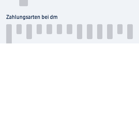
Zahlungsarten bei dm
Bei dm-med können die Zahlungsarten abweichen.
Mit dm verbinden
Jetzt die dm-App herunterladen