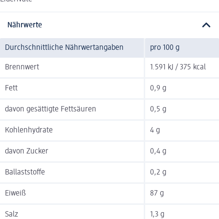
Nährwerte
Durchschnittliche Nährwertangaben
pro 100 g
Brennwert
1.591 kJ / 375 kcal
Fett
0,9 g
davon gesättigte Fettsäuren
0,5 g
Kohlenhydrate
4 g
davon Zucker
0,4 g
Ballaststoffe
0,2 g
Eiweiß
87 g
Salz
1,3 g