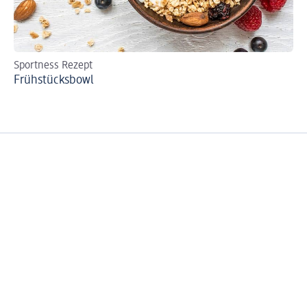
Sportness Rezept
Re
Frühstücksbowl
Ch