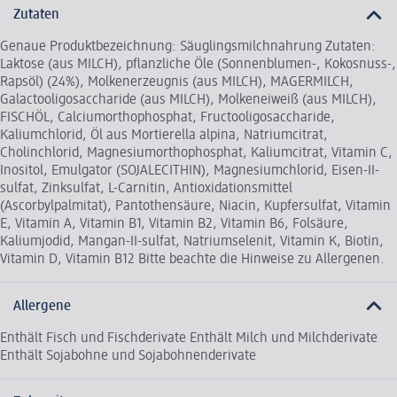
Zutaten
Genaue Produktbezeichnung: Säuglingsmilchnahrung Zutaten:
Laktose (aus MILCH), pflanzliche Öle (Sonnenblumen-, Kokosnuss-,
Rapsöl) (24%), Molkenerzeugnis (aus MILCH), MAGERMILCH,
Galactooligosaccharide (aus MILCH), Molkeneiweiß (aus MILCH),
FISCHÖL, Calciumorthophosphat, Fructooligosaccharide,
Kaliumchlorid, Öl aus Mortierella alpina, Natriumcitrat,
Cholinchlorid, Magnesiumorthophosphat, Kaliumcitrat, Vitamin C,
Inositol, Emulgator (SOJALECITHIN), Magnesiumchlorid, Eisen-II-
sulfat, Zinksulfat, L-Carnitin, Antioxidationsmittel
(Ascorbylpalmitat), Pantothensäure, Niacin, Kupfersulfat, Vitamin
E, Vitamin A, Vitamin B1, Vitamin B2, Vitamin B6, Folsäure,
Kaliumjodid, Mangan-II-sulfat, Natriumselenit, Vitamin K, Biotin,
Vitamin D, Vitamin B12 Bitte beachte die Hinweise zu Allergenen.
Allergene
Enthält Fisch und Fischderivate Enthält Milch und Milchderivate
Enthält Sojabohne und Sojabohnenderivate