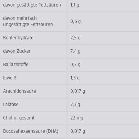
davon gesättigte Fettsäuren
1,1 g
davon mehrfach
0,6 g
ungesättigte Fettsäuren
Kohlenhydrate
7,5 g
davon Zucker
7,4 g
Ballaststoffe
0,3 g
Eiweiß
1,3 g
Arachidonsäure
0,017 g
Laktose
7,3 g
Cholin, gesamt
22 mg
Docosahexaensäure (DHA)
0,017 g