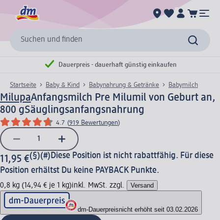
Suchen und finden
Dauerpreis - dauerhaft günstig einkaufen
Startseite
Baby & Kind
Babynahrung & Getränke
Babymilch
Milupa
Anfangsmilch Pre Milumil von Geburt an,
800 g
Säuglingsanfangsnahrung
4.7
(
919 Bewertungen
)
(§)(#)
Diese Position ist nicht rabattfähig. Für diese
11,95 €
Position erhältst Du keine PAYBACK Punkte.
0,8 kg (14,94 € je 1 kg)
inkl. MwSt. zzgl.
Versand
dm-Dauerpreis
nicht erhöht seit 03.02.2026