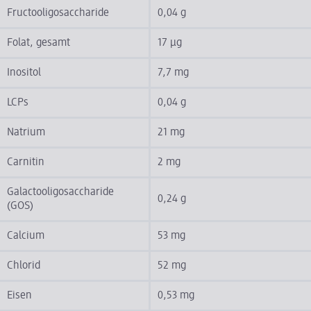
Fructooligosaccharide
0,04 g
Folat, gesamt
17 µg
Inositol
7,7 mg
LCPs
0,04 g
Natrium
21 mg
Carnitin
2 mg
Galactooligosaccharide
0,24 g
(GOS)
Calcium
53 mg
Chlorid
52 mg
Eisen
0,53 mg