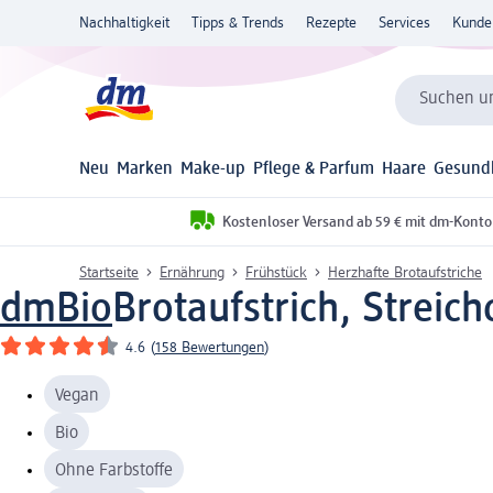
Nachhaltigkeit
Tipps & Trends
Rezepte
Services
Kunde
Suchen un
Neu
Marken
Make-up
Pflege & Parfum
Haare
Gesund
Kostenloser Versand ab 59 € mit dm-Konto
Startseite
Ernährung
Frühstück
Herzhafte Brotaufstriche
dmBio
Brotaufstrich, Streic
4.6
(
158 Bewertungen
)
Vegan
Bio
Ohne Farbstoffe