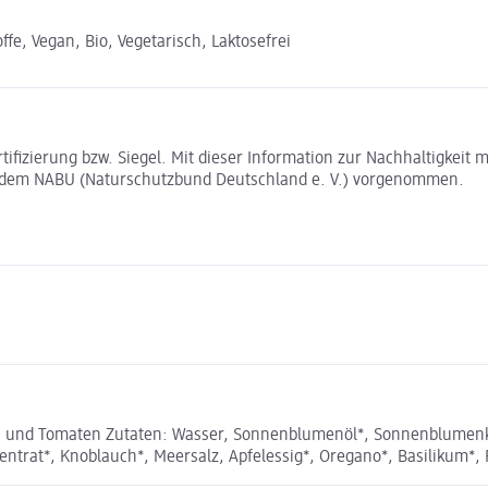
e, Vegan, Bio, Vegetarisch, Laktosefrei
rtifizierung bzw. Siegel. Mit dieser Information zur Nachhaltigkei
t dem NABU (Naturschutzbund Deutschland e. V.) vorgenommen.
 und Tomaten Zutaten: Wasser, Sonnenblumenöl*, Sonnenblumenker
entrat*, Knoblauch*, Meersalz, Apfelessig*, Oregano*, Basilikum*, 