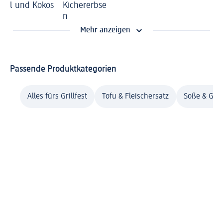
l und Kokos
Kichererbse
n
Mehr anzeigen
Passende Produktkategorien
Alles fürs Grillfest
Tofu & Fleischersatz
Soße & Gew