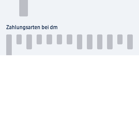
Zahlungsarten bei dm
Bei dm-med können die Zahlungsarten abweichen.
Mit dm verbinden
Jetzt die dm-App herunterladen