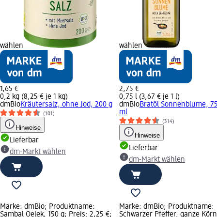
wählen
wählen
1,65 €
2,75 €
0,2 kg (8,25 € je 1 kg)
0,75 l (3,67 € je 1 l)
dmBio
Kräutersalz, ohne Jod, 200 g
dmBio
Bratöl Sonnenblume, 7
ml
(101)
(314)
Hinweise
Hinweise
Lieferbar
Lieferbar
dm-Markt wählen
dm-Markt wählen
Marke: dmBio; Produktname:
Marke: dmBio; Produktname:
Sambal Oelek, 150 g; Preis: 2,25 €;
Schwarzer Pfeffer, ganze Körn