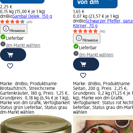
2,25 €
0,15 kg (15,00 € je 1 kg)
1,65 €
dmBio
Sambal Oelek, 150 g
0,07 kg (23,57 € je 1 kg)
dmBio
Schwarzer Pfeffer, ganz
(69)
Körner, 70 g
Hinweise
(90)
Lieferbar
Hinweise
dm-Markt wählen
Lieferbar
dm-Markt wählen
Marke: dmBio; Produktname:
Marke: dmBio; Produktname:
Brotaufstrich, Streichcreme
Seitan, 200 g; Preis: 2,25 €;
Gartenkräuter, 180 g; Preis: 1,25 €;
Grundpreis: 0,2 kg (11,25 € je 
Grundpreis: 0,18 kg (6,94 € je 1 kg);
kg); Marke von dm Grafik;
Marke von dm Grafik; Verfügbarkeit:
Verfügbarkeit: Status rot Nicht
Status grün Lieferbar, Status grau
lieferbar, Status grau dm-Mar
dm-Markt wählen
wählen