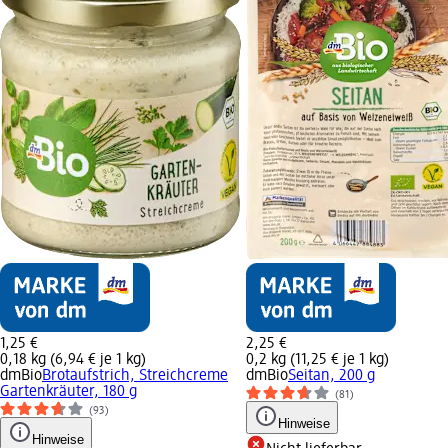
1,25 €
2,25 €
0,18 kg (6,94 € je 1 kg)
0,2 kg (11,25 € je 1 kg)
dmBio
Brotaufstrich, Streichcreme
dmBio
Seitan, 200 g
Gartenkräuter, 180 g
(81)
(93)
Hinweise
Hinweise