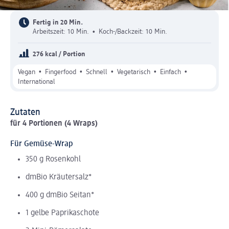
Fertig in 20 Min.
Arbeitszeit: 10 Min.
•
Koch-/Backzeit: 10 Min.
276 kcal / Portion
•
•
•
•
•
Vegan
Fingerfood
Schnell
Vegetarisch
Einfach
International
Zutaten
für 4 Portionen (4 Wraps)
Für Gemüse-Wrap
350 g Rosenkohl
dmBio Kräutersalz*
400 g dmBio Seitan*
1 gelbe Paprikaschote