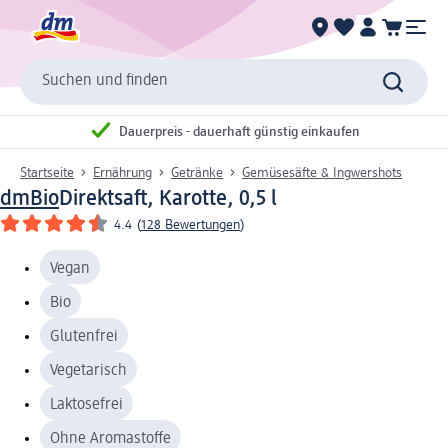
Suchen und finden
Dauerpreis - dauerhaft günstig einkaufen
Startseite
Ernährung
Getränke
Gemüsesäfte & Ingwershots
dmBio
Direktsaft, Karotte, 0,5 l
4.4
(
128 Bewertungen
)
Vegan
Bio
Glutenfrei
Vegetarisch
Laktosefrei
Ohne Aromastoffe