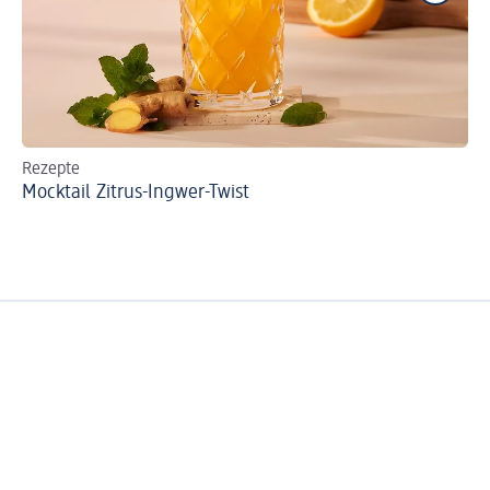
Rezepte
Re
Mocktail Zitrus-Ingwer-Twist
Ve