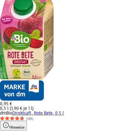
0,95 €
0,5 l (1,90 € je 1 l)
dmBio
Direktsaft, Rote Bete, 0,5 l
(189)
Hinweise