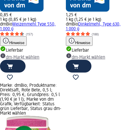
0,85 €
1,25 €
1 kg (0,85 € je 1 kg)
1 kg (1,25 € je 1 kg)
dmBio
Weizenmehl Type 550,
dmBio
Dinkelmehl, Type 630,
1.000 g
1.000 g
(157)
(188)
Hinweise
Hinweise
Lieferbar
Lieferbar
dm-Markt wählen
dm-Markt wählen
Marke: dmBio; Produktname:
Direktsaft, Rote Bete, 0,5 l;
Preis: 0,95 €; Grundpreis: 0,5 l
(1,90 € je 1 l); Marke von dm
Grafik; Verfügbarkeit: Status
grün Lieferbar, Status grau dm-
Markt wählen