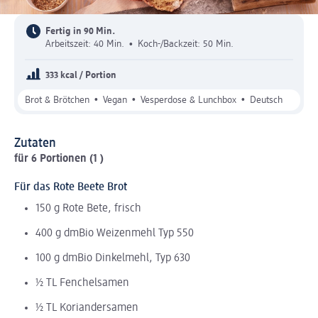
Fertig in 90 Min.
Arbeitszeit: 40 Min.
•
Koch-/Backzeit: 50 Min.
333 kcal / Portion
•
•
•
Brot & Brötchen
Vegan
Vesperdose & Lunchbox
Deutsch
Zutaten
für 6 Portionen (1 )
Für das Rote Beete Brot
150 g Rote Bete, frisch
400 g dmBio Weizenmehl Typ 550
100 g dmBio Dinkelmehl, Typ 630
½ TL Fenchelsamen
½ TL Koriandersamen