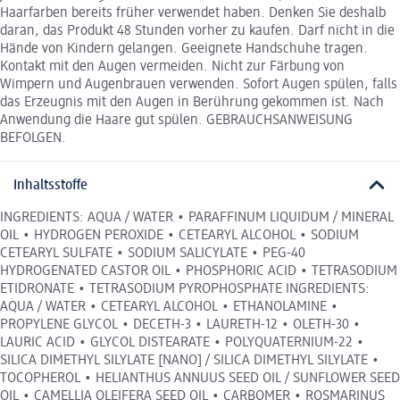
Haarfarben bereits früher verwendet haben. Denken Sie deshalb
daran, das Produkt 48 Stunden vorher zu kaufen. Darf nicht in die
Hände von Kindern gelangen. Geeignete Handschuhe tragen.
Kontakt mit den Augen vermeiden. Nicht zur Färbung von
Wimpern und Augenbrauen verwenden. Sofort Augen spülen, falls
das Erzeugnis mit den Augen in Berührung gekommen ist. Nach
Anwendung die Haare gut spülen. GEBRAUCHSANWEISUNG
BEFOLGEN.
Inhaltsstoffe
INGREDIENTS: AQUA / WATER • PARAFFINUM LIQUIDUM / MINERAL
OIL • HYDROGEN PEROXIDE • CETEARYL ALCOHOL • SODIUM
CETEARYL SULFATE • SODIUM SALICYLATE • PEG-40
HYDROGENATED CASTOR OIL • PHOSPHORIC ACID • TETRASODIUM
ETIDRONATE • TETRASODIUM PYROPHOSPHATE INGREDIENTS:
AQUA / WATER • CETEARYL ALCOHOL • ETHANOLAMINE •
PROPYLENE GLYCOL • DECETH-3 • LAURETH-12 • OLETH-30 •
LAURIC ACID • GLYCOL DISTEARATE • POLYQUATERNIUM-22 •
SILICA DIMETHYL SILYLATE [NANO] / SILICA DIMETHYL SILYLATE •
TOCOPHEROL • HELIANTHUS ANNUUS SEED OIL / SUNFLOWER SEED
OIL • CAMELLIA OLEIFERA SEED OIL • CARBOMER • ROSMARINUS