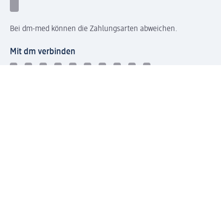
Bei dm-med können die Zahlungsarten abweichen.
Mit dm verbinden
Jetzt die dm-App herunterladen
Impressum dm
Datenschutz dm
Einwilligungsverwaltung
Nutzungsbedingungen
AGB dm
Vertrag widerrufen und Widerrufsbelehrung dm
Streitschlichtung