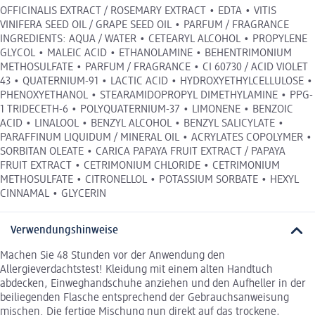
OFFICINALIS EXTRACT / ROSEMARY EXTRACT • EDTA • VITIS
VINIFERA SEED OIL / GRAPE SEED OIL • PARFUM / FRAGRANCE
INGREDIENTS: AQUA / WATER • CETEARYL ALCOHOL • PROPYLENE
GLYCOL • MALEIC ACID • ETHANOLAMINE • BEHENTRIMONIUM
METHOSULFATE • PARFUM / FRAGRANCE • CI 60730 / ACID VIOLET
43 • QUATERNIUM-91 • LACTIC ACID • HYDROXYETHYLCELLULOSE •
PHENOXYETHANOL • STEARAMIDOPROPYL DIMETHYLAMINE • PPG-
1 TRIDECETH-6 • POLYQUATERNIUM-37 • LIMONENE • BENZOIC
ACID • LINALOOL • BENZYL ALCOHOL • BENZYL SALICYLATE •
PARAFFINUM LIQUIDUM / MINERAL OIL • ACRYLATES COPOLYMER •
SORBITAN OLEATE • CARICA PAPAYA FRUIT EXTRACT / PAPAYA
FRUIT EXTRACT • CETRIMONIUM CHLORIDE • CETRIMONIUM
METHOSULFATE • CITRONELLOL • POTASSIUM SORBATE • HEXYL
CINNAMAL • GLYCERIN
Verwendungshinweise
Machen Sie 48 Stunden vor der Anwendung den
Allergieverdachtstest! Kleidung mit einem alten Handtuch
abdecken, Einweghandschuhe anziehen und den Aufheller in der
beiliegenden Flasche entsprechend der Gebrauchsanweisung
mischen. Die fertige Mischung nun direkt auf das trockene,