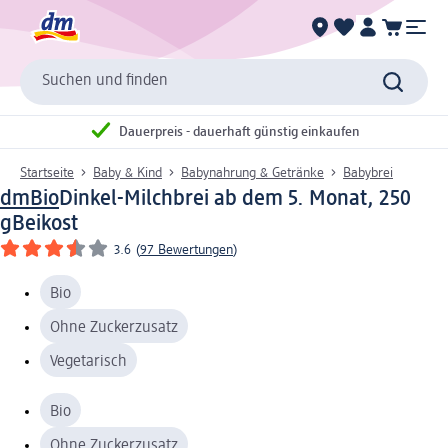
Suchen und finden
Dauerpreis - dauerhaft günstig einkaufen
Startseite
Baby & Kind
Babynahrung & Getränke
Babybrei
dmBio
Dinkel-Milchbrei ab dem 5. Monat, 250
g
Beikost
3.6
(
97 Bewertungen
)
Bio
Ohne Zuckerzusatz
Vegetarisch
Bio
Ohne Zuckerzusatz