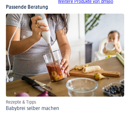
Weitere Produkte von dmBio
Passende Beratung
Rezepte & Tipps
Ki
Babybrei selber machen
Um