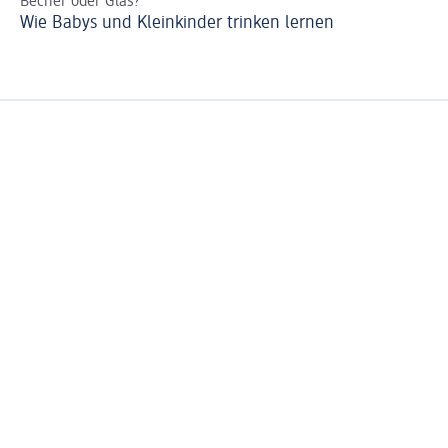
Becher oder Glas?
Ki
Wie Babys und Kleinkinder trinken lernen
Um