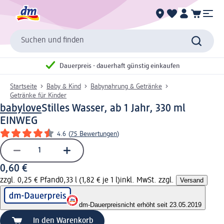
Suchen und finden
Dauerpreis - dauerhaft günstig einkaufen
Startseite
Baby & Kind
Babynahrung & Getränke
Getränke für Kinder
babylove
Stilles Wasser, ab 1 Jahr, 330 ml
EINWEG
4.6
(
75 Bewertungen
)
0,60 €
zzgl. 0,25 € Pfand
0,33 l (1,82 € je 1 l)
inkl. MwSt. zzgl.
Versand
dm-Dauerpreis
nicht erhöht seit 23.05.2019
In den Warenkorb