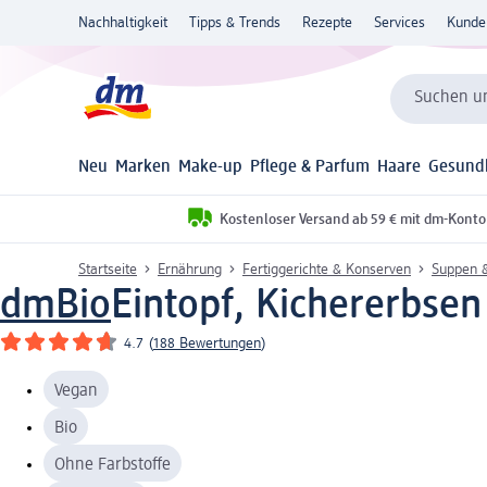
Nachhaltigkeit
Tipps & Trends
Rezepte
Services
Kunde
Suchen un
Neu
Marken
Make-up
Pflege & Parfum
Haare
Gesund
Kostenloser Versand ab 59 € mit dm-Konto
Startseite
Ernährung
Fertiggerichte & Konserven
Suppen &
dmBio
Eintopf, Kichererbsen
4.7
(
188 Bewertungen
)
Vegan
Bio
Ohne Farbstoffe