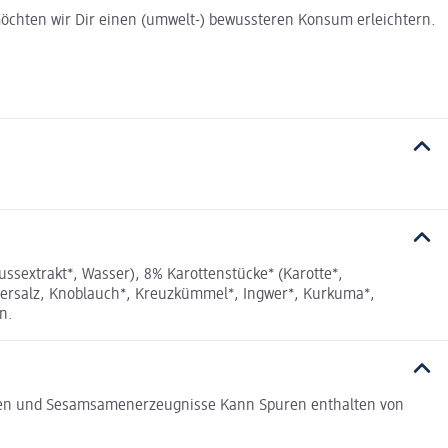
t möchten wir Dir einen (umwelt-) bewussteren Konsum erleichtern.
sextrakt*, Wasser), 8% Karottenstücke* (Karotte*,
Meersalz, Knoblauch*, Kreuzkümmel*, Ingwer*, Kurkuma*,
n.
amen und Sesamsamenerzeugnisse Kann Spuren enthalten von