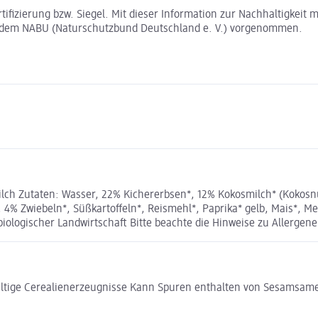
rtifizierung bzw. Siegel. Mit dieser Information zur Nachhaltigkei
t dem NABU (Naturschutzbund Deutschland e. V.) vorgenommen.
ch Zutaten: Wasser, 22% Kichererbsen*, 12% Kokosmilch* (Kokosnus
 4% Zwiebeln*, Süßkartoﬀeln*, Reismehl*, Paprika* gelb, Mais*, 
biologischer Landwirtschaft Bitte beachte die Hinweise zu Allergene
haltige Cerealienerzeugnisse Kann Spuren enthalten von Sesams