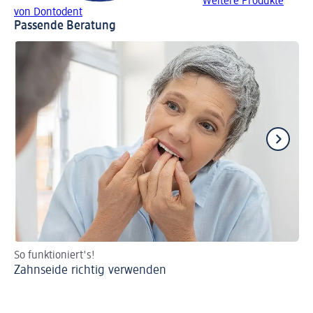
Weitere Produkte
von Dontodent
Passende Beratung
So funktioniert's!
St
Zahnseide richtig verwenden
Ge