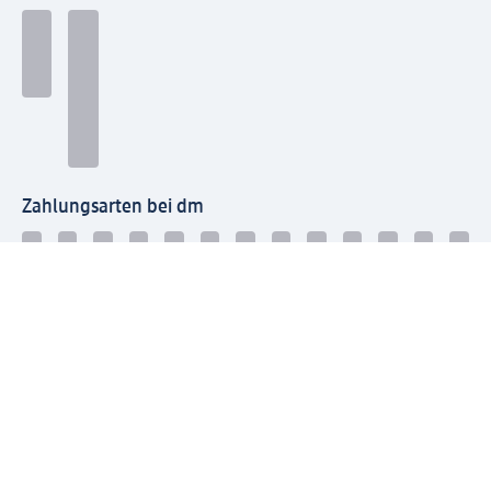
Zahlungsarten bei dm
Bei dm-med können die Zahlungsarten abweichen.
Mit dm verbinden