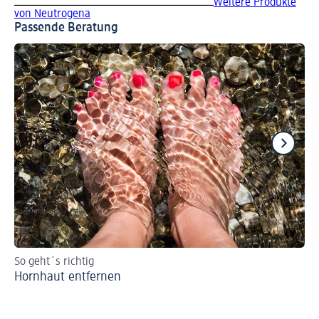
Weitere Produkte
von Neutrogena
Passende Beratung
So geht´s richtig
Ti
Hornhaut entfernen
Pe