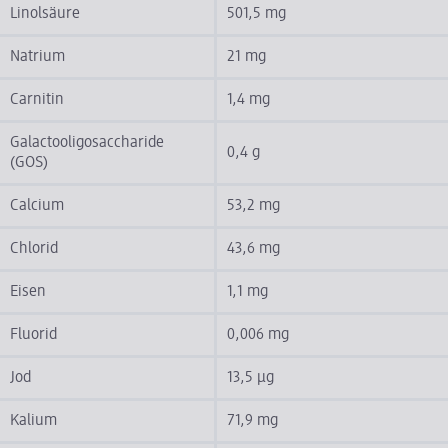
Linolsäure
501,5 mg
Natrium
21 mg
Carnitin
1,4 mg
Galactooligosaccharide
0,4 g
(GOS)
Calcium
53,2 mg
Chlorid
43,6 mg
Eisen
1,1 mg
Fluorid
0,006 mg
Jod
13,5 µg
Kalium
71,9 mg