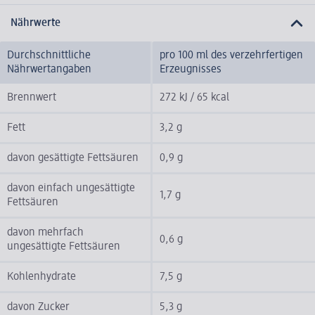
Nährwerte
Durchschnittliche
pro 100 ml des verzehrfertigen
Nährwertangaben
Erzeugnisses
Brennwert
272 kJ / 65 kcal
Fett
3,2 g
davon gesättigte Fettsäuren
0,9 g
davon einfach ungesättigte
1,7 g
Fettsäuren
davon mehrfach
0,6 g
ungesättigte Fettsäuren
Kohlenhydrate
7,5 g
davon Zucker
5,3 g