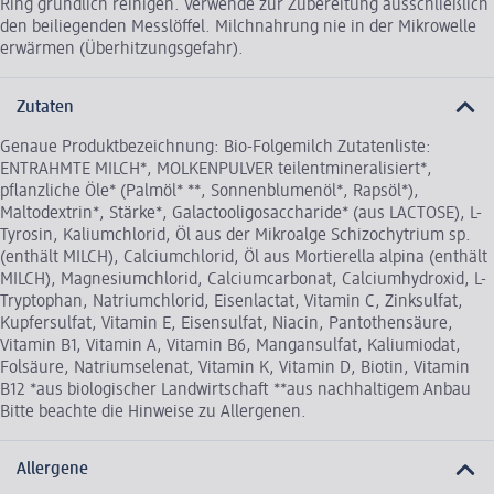
Ring gründlich reinigen. Verwende zur Zubereitung ausschließlich
den beiliegenden Messlöffel. Milchnahrung nie in der Mikrowelle
erwärmen (Überhitzungsgefahr).
Zutaten
Genaue Produktbezeichnung: Bio-Folgemilch Zutatenliste:
ENTRAHMTE MILCH*, MOLKENPULVER teilentmineralisiert*,
pflanzliche Öle* (Palmöl* **, Sonnenblumenöl*, Rapsöl*),
Maltodextrin*, Stärke*, Galactooligosaccharide* (aus LACTOSE), L-
Tyrosin, Kaliumchlorid, Öl aus der Mikroalge Schizochytrium sp.
(enthält MILCH), Calciumchlorid, Öl aus Mortierella alpina (enthält
MILCH), Magnesiumchlorid, Calciumcarbonat, Calciumhydroxid, L-
Tryptophan, Natriumchlorid, Eisenlactat, Vitamin C, Zinksulfat,
Kupfersulfat, Vitamin E, Eisensulfat, Niacin, Pantothensäure,
Vitamin B1, Vitamin A, Vitamin B6, Mangansulfat, Kaliumiodat,
Folsäure, Natriumselenat, Vitamin K, Vitamin D, Biotin, Vitamin
B12 *aus biologischer Landwirtschaft **aus nachhaltigem Anbau
Bitte beachte die Hinweise zu Allergenen.
Allergene