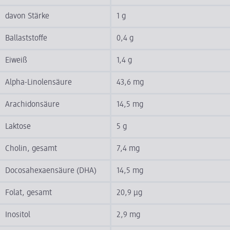
davon Stärke
1 g
Ballaststoffe
0,4 g
Eiweiß
1,4 g
Alpha-Linolensäure
43,6 mg
Arachidonsäure
14,5 mg
Laktose
5 g
Cholin, gesamt
7,4 mg
Docosahexaensäure (DHA)
14,5 mg
Folat, gesamt
20,9 µg
Inositol
2,9 mg