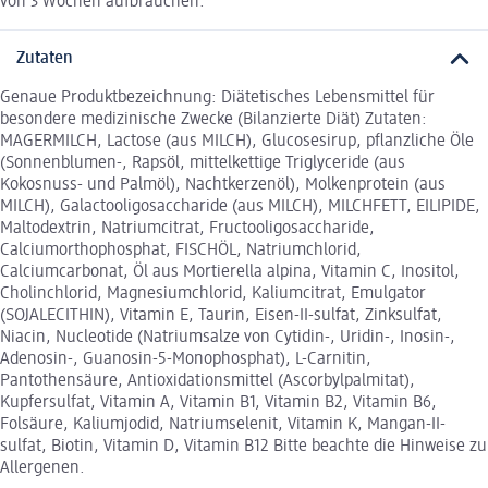
von 3 Wochen aufbrauchen.
Zutaten
Genaue Produktbezeichnung: Diätetisches Lebensmittel für
besondere medizinische Zwecke (Bilanzierte Diät) Zutaten:
MAGERMILCH, Lactose (aus MILCH), Glucosesirup, pflanzliche Öle
(Sonnenblumen-, Rapsöl, mittelkettige Triglyceride (aus
Kokosnuss- und Palmöl), Nachtkerzenöl), Molkenprotein (aus
MILCH), Galactooligosaccharide (aus MILCH), MILCHFETT, EILIPIDE,
Maltodextrin, Natriumcitrat, Fructooligosaccharide,
Calciumorthophosphat, FISCHÖL, Natriumchlorid,
Calciumcarbonat, Öl aus Mortierella alpina, Vitamin C, Inositol,
Cholinchlorid, Magnesiumchlorid, Kaliumcitrat, Emulgator
(SOJALECITHIN), Vitamin E, Taurin, Eisen-II-sulfat, Zinksulfat,
Niacin, Nucleotide (Natriumsalze von Cytidin-, Uridin-, Inosin-,
Adenosin-, Guanosin-5-Monophosphat), L-Carnitin,
Pantothensäure, Antioxidationsmittel (Ascorbylpalmitat),
Kupfersulfat, Vitamin A, Vitamin B1, Vitamin B2, Vitamin B6,
Folsäure, Kaliumjodid, Natriumselenit, Vitamin K, Mangan-II-
sulfat, Biotin, Vitamin D, Vitamin B12 Bitte beachte die Hinweise zu
Allergenen.