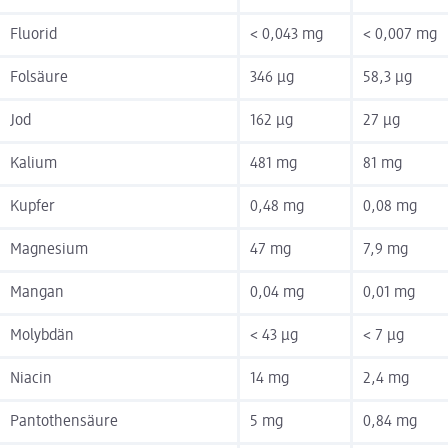
Fluorid
< 0,043 mg
< 0,007 mg
Folsäure
346 µg
58,3 µg
Jod
162 µg
27 µg
Kalium
481 mg
81 mg
Kupfer
0,48 mg
0,08 mg
Magnesium
47 mg
7,9 mg
Mangan
0,04 mg
0,01 mg
Molybdän
< 43 µg
< 7 µg
Niacin
14 mg
2,4 mg
Pantothensäure
5 mg
0,84 mg