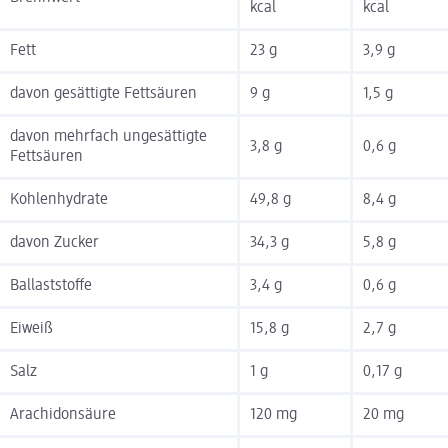
kcal
kcal
Fett
23 g
3,9 g
davon gesättigte Fettsäuren
9 g
1,5 g
davon mehrfach ungesättigte
3,8 g
0,6 g
Fettsäuren
Kohlenhydrate
49,8 g
8,4 g
davon Zucker
34,3 g
5,8 g
Ballaststoffe
3,4 g
0,6 g
Eiweiß
15,8 g
2,7 g
Salz
1 g
0,17 g
Arachidonsäure
120 mg
20 mg