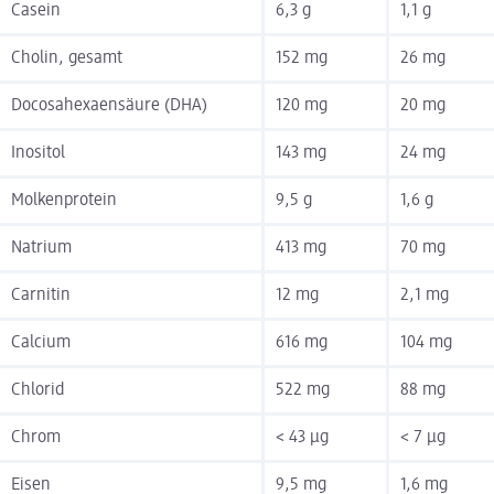
Casein
6,3 g
1,1 g
Cholin, gesamt
152 mg
26 mg
Docosahexaensäure (DHA)
120 mg
20 mg
Inositol
143 mg
24 mg
Molkenprotein
9,5 g
1,6 g
Natrium
413 mg
70 mg
Carnitin
12 mg
2,1 mg
Calcium
616 mg
104 mg
Chlorid
522 mg
88 mg
Chrom
< 43 µg
< 7 µg
Eisen
9,5 mg
1,6 mg