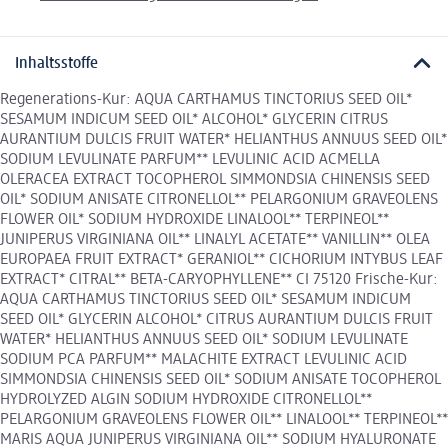
Inhaltsstoffe
Regenerations-Kur: AQUA CARTHAMUS TINCTORIUS SEED OIL*
SESAMUM INDICUM SEED OIL* ALCOHOL* GLYCERIN CITRUS
AURANTIUM DULCIS FRUIT WATER* HELIANTHUS ANNUUS SEED OIL*
SODIUM LEVULINATE PARFUM** LEVULINIC ACID ACMELLA
OLERACEA EXTRACT TOCOPHEROL SIMMONDSIA CHINENSIS SEED
OIL* SODIUM ANISATE CITRONELLOL** PELARGONIUM GRAVEOLENS
FLOWER OIL* SODIUM HYDROXIDE LINALOOL** TERPINEOL**
JUNIPERUS VIRGINIANA OIL** LINALYL ACETATE** VANILLIN** OLEA
EUROPAEA FRUIT EXTRACT* GERANIOL** CICHORIUM INTYBUS LEAF
EXTRACT* CITRAL** BETA-CARYOPHYLLENE** CI 75120 Frische-Kur:
AQUA CARTHAMUS TINCTORIUS SEED OIL* SESAMUM INDICUM
SEED OIL* GLYCERIN ALCOHOL* CITRUS AURANTIUM DULCIS FRUIT
WATER* HELIANTHUS ANNUUS SEED OIL* SODIUM LEVULINATE
SODIUM PCA PARFUM** MALACHITE EXTRACT LEVULINIC ACID
SIMMONDSIA CHINENSIS SEED OIL* SODIUM ANISATE TOCOPHEROL
HYDROLYZED ALGIN SODIUM HYDROXIDE CITRONELLOL**
PELARGONIUM GRAVEOLENS FLOWER OIL** LINALOOL** TERPINEOL**
MARIS AQUA JUNIPERUS VIRGINIANA OIL** SODIUM HYALURONATE