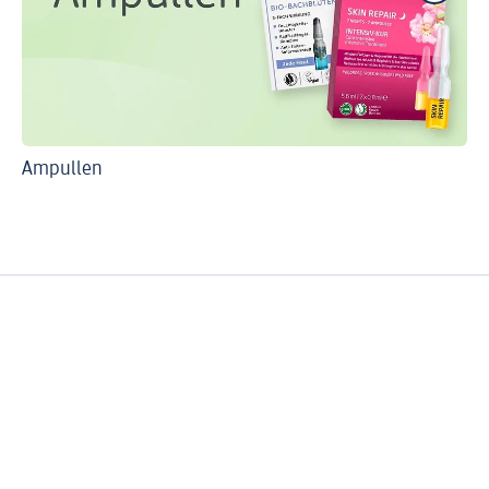
Ampullen
Fü
Vi