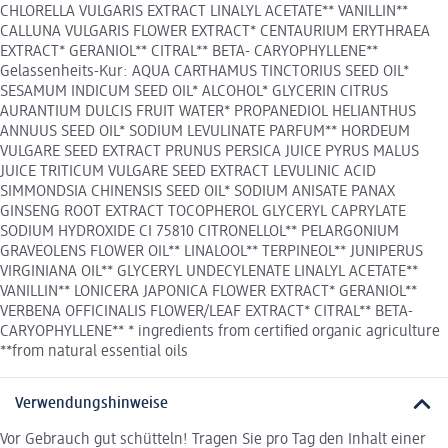
CHLORELLA VULGARIS EXTRACT LINALYL ACETATE** VANILLIN**
CALLUNA VULGARIS FLOWER EXTRACT* CENTAURIUM ERYTHRAEA
EXTRACT* GERANIOL** CITRAL** BETA- CARYOPHYLLENE**
Gelassenheits-Kur: AQUA CARTHAMUS TINCTORIUS SEED OIL*
SESAMUM INDICUM SEED OIL* ALCOHOL* GLYCERIN CITRUS
AURANTIUM DULCIS FRUIT WATER* PROPANEDIOL HELIANTHUS
ANNUUS SEED OIL* SODIUM LEVULINATE PARFUM** HORDEUM
VULGARE SEED EXTRACT PRUNUS PERSICA JUICE PYRUS MALUS
JUICE TRITICUM VULGARE SEED EXTRACT LEVULINIC ACID
SIMMONDSIA CHINENSIS SEED OIL* SODIUM ANISATE PANAX
GINSENG ROOT EXTRACT TOCOPHEROL GLYCERYL CAPRYLATE
SODIUM HYDROXIDE CI 75810 CITRONELLOL** PELARGONIUM
GRAVEOLENS FLOWER OIL** LINALOOL** TERPINEOL** JUNIPERUS
VIRGINIANA OIL** GLYCERYL UNDECYLENATE LINALYL ACETATE**
VANILLIN** LONICERA JAPONICA FLOWER EXTRACT* GERANIOL**
VERBENA OFFICINALIS FLOWER/LEAF EXTRACT* CITRAL** BETA-
CARYOPHYLLENE** * ingredients from certified organic agriculture
**from natural essential oils
Verwendungshinweise
Vor Gebrauch gut schütteln! Tragen Sie pro Tag den Inhalt einer