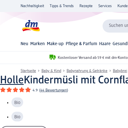
Nachhaltigkeit
Tipps & Trends
Rezepte
Services
Kunde
Suchen un
Neu
Marken
Make-up
Pflege & Parfum
Haare
Gesund
Kostenloser Versand ab 59 € mit dm-Konto
Startseite
Baby & Kind
Babynahrung & Getränke
Babybrei
Holle
Kindermüsli mit Cornfl
4.9
(
44 Bewertungen
)
Bio
Bio