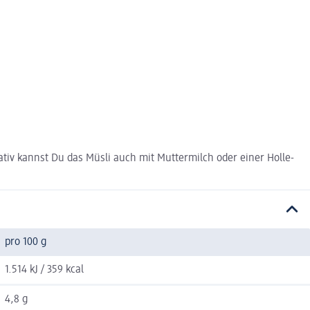
rnativ kannst Du das Müsli auch mit Muttermilch oder einer Holle-
pro 100 g
1.514 kJ / 359 kcal
4,8 g