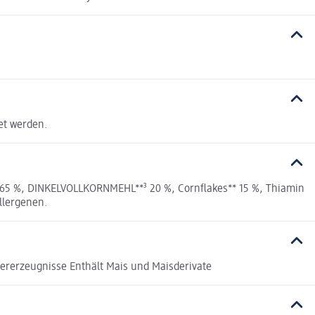
et werden.
65 %, DINKELVOLLKORNMEHL**³ 20 %, Cornflakes** 15 %, Thiamin
Allergenen.
fererzeugnisse Enthält Mais und Maisderivate