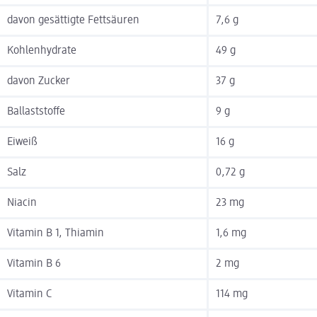
davon gesättigte Fettsäuren
7,6 g
Kohlenhydrate
49 g
davon Zucker
37 g
Ballaststoffe
9 g
Eiweiß
16 g
Salz
0,72 g
Niacin
23 mg
Vitamin B 1, Thiamin
1,6 mg
Vitamin B 6
2 mg
Vitamin C
114 mg