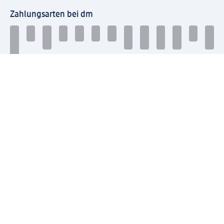
Zahlungsarten bei dm
Bei dm-med können die Zahlungsarten abweichen.
Mit dm verbinden
Jetzt die dm-App herunterladen
Impressum dm
Datenschutz dm