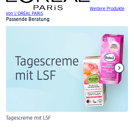
Weitere Produkte
von L'ORÉAL PARiS
Passende Beratung
Tagescreme mit LSF
Wi
So