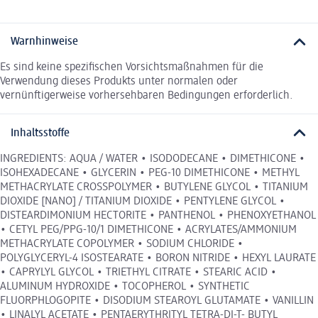
Warnhinweise
Es sind keine spezifischen Vorsichtsmaßnahmen für die
Verwendung dieses Produkts unter normalen oder
vernünftigerweise vorhersehbaren Bedingungen erforderlich.
Inhaltsstoffe
INGREDIENTS: AQUA / WATER • ISODODECANE • DIMETHICONE •
ISOHEXADECANE • GLYCERIN • PEG-10 DIMETHICONE • METHYL
METHACRYLATE CROSSPOLYMER • BUTYLENE GLYCOL • TITANIUM
DIOXIDE [NANO] / TITANIUM DIOXIDE • PENTYLENE GLYCOL •
DISTEARDIMONIUM HECTORITE • PANTHENOL • PHENOXYETHANOL
• CETYL PEG/PPG-10/1 DIMETHICONE • ACRYLATES/AMMONIUM
METHACRYLATE COPOLYMER • SODIUM CHLORIDE •
POLYGLYCERYL-4 ISOSTEARATE • BORON NITRIDE • HEXYL LAURATE
• CAPRYLYL GLYCOL • TRIETHYL CITRATE • STEARIC ACID •
ALUMINUM HYDROXIDE • TOCOPHEROL • SYNTHETIC
FLUORPHLOGOPITE • DISODIUM STEAROYL GLUTAMATE • VANILLIN
• LINALYL ACETATE • PENTAERYTHRITYL TETRA-DI-T- BUTYL