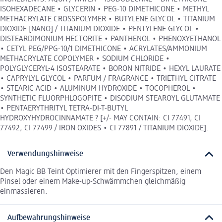
ISOHEXADECANE • GLYCERIN • PEG-10 DIMETHICONE • METHYL
METHACRYLATE CROSSPOLYMER • BUTYLENE GLYCOL • TITANIUM
DIOXIDE [NANO] / TITANIUM DIOXIDE • PENTYLENE GLYCOL •
DISTEARDIMONIUM HECTORITE • PANTHENOL • PHENOXYETHANOL
• CETYL PEG/PPG-10/1 DIMETHICONE • ACRYLATES/AMMONIUM
METHACRYLATE COPOLYMER • SODIUM CHLORIDE •
POLYGLYCERYL-4 ISOSTEARATE • BORON NITRIDE • HEXYL LAURATE
• CAPRYLYL GLYCOL • PARFUM / FRAGRANCE • TRIETHYL CITRATE
• STEARIC ACID • ALUMINUM HYDROXIDE • TOCOPHEROL •
SYNTHETIC FLUORPHLOGOPITE • DISODIUM STEAROYL GLUTAMATE
• PENTAERYTHRITYL TETRA-DI-T-BUTYL
HYDROXYHYDROCINNAMATE ? [+/- MAY CONTAIN: CI 77491, CI
77492, CI 77499 / IRON OXIDES • CI 77891 / TITANIUM DIOXIDE].
Verwendungshinweise
Den Magic BB Teint Optimierer mit den Fingerspitzen, einem
Pinsel oder einem Make-up-Schwämmchen gleichmäßig
einmassieren.
Aufbewahrungshinweise