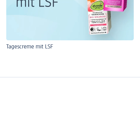
Tagescreme mit LSF
Wi
So