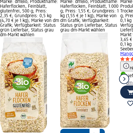
Marke: dmBio; Produktname:
Marke: dmBio; Produktname:
Marke
Haferflocken, Feinblatt,
Haferflocken, Feinblatt, 1.000
Produ
glutenfrei, 500 g; Preis:
g; Preis: 1,55 €; Grundpreis: 1
Trocke
2,35 €; Grundpreis: 0,5 kg
kg (1,55 € je 1 kg); Marke von
g; Pre
(4,70 € je 1 kg); Marke von dm
dm Grafik; Verfügbarkeit:
0,1 kg 
Grafik; Verfügbarkeit: Status
Status grün Lieferbar, Status
Verfüg
grün Lieferbar, Status grau
grau dm-Markt wählen
Liefer
dm-Markt wählen
Markt
3,65 €
0,1 kg 
Seebe
Mango
H
Lie
dm