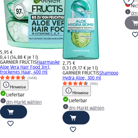
Nic
dm
5,95 €
0,4 l (14,88 € je 1 l)
GARNIER FRUCTIS
Haarmaske
2,75 €
Aloe Vera Hair Food 3in1,
0,3 l (9,17 € je 1 l)
trockenes Haar, 400 ml
GARNIER FRUCTIS
Shampoo
Hydra Aloe, 300 ml
(1458)
(593)
Hinweise
Hinweise
Lieferbar
Lieferbar
dm-Markt wählen
dm-Markt wählen