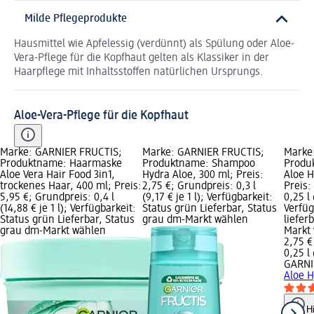
Milde Pflegeprodukte
Hausmittel wie Apfelessig (verdünnt) als Spülung oder Aloe-
Vera-Pflege für die Kopfhaut gelten als Klassiker in der
Haarpflege mit Inhaltsstoffen natürlichen Ursprungs.
Aloe-Vera-Pflege für die Kopfhaut
Marke: GARNIER FRUCTIS;
Marke: GARNIER FRUCTIS;
Marke
Produktname: Haarmaske
Produktname: Shampoo
Produ
Aloe Vera Hair Food 3in1,
Hydra Aloe, 300 ml; Preis:
Aloe 
trockenes Haar, 400 ml; Preis:
2,75 €; Grundpreis: 0,3 l
Preis:
5,95 €; Grundpreis: 0,4 l
(9,17 € je 1 l); Verfügbarkeit:
0,25 l 
(14,88 € je 1 l); Verfügbarkeit:
Status grün Lieferbar, Status
Verfüg
Status grün Lieferbar, Status
grau dm-Markt wählen
liefer
grau dm-Markt wählen
Markt
2,75 €
0,25 l 
GARNI
Aloe 
H