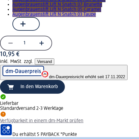
Augenbrauenstift Lift N Snatch 07 Brunette
Augenbrauenstift Lift N Snatch 05 Caramel
Augenbrauenstift Lift N Snatch 03 Taupe
10,95 €
inkl. MwSt. zzgl.
Versand
dm-Dauerpreis
nicht erhöht seit 17.11.2022
In den Warenkorb
Lieferbar
Standardversand 2-3 Werktage
Verfügbarkeit in einem dm-Markt prüfen
Du erhältst
5 PAYBACK
°Punkte