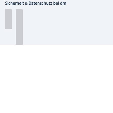
Sicherheit & Datenschutz bei dm
Zahlungsarten bei dm
Bei dm-med können die Zahlungsarten abweichen.
Mit dm verbinden