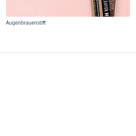
Augenbrauenstift
Ti
Au