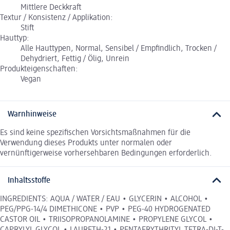
Mittlere Deckkraft
Textur / Konsistenz / Applikation:
Stift
Hauttyp:
Alle Hauttypen, Normal, Sensibel / Empfindlich, Trocken /
Dehydriert, Fettig / Ölig, Unrein
Produkteigenschaften:
Vegan
Warnhinweise
Es sind keine spezifischen Vorsichtsmaßnahmen für die
Verwendung dieses Produkts unter normalen oder
vernünftigerweise vorhersehbaren Bedingungen erforderlich.
Inhaltsstoffe
INGREDIENTS: AQUA / WATER / EAU • GLYCERIN • ALCOHOL •
PEG/PPG-14/4 DIMETHICONE • PVP • PEG-40 HYDROGENATED
CASTOR OIL • TRIISOPROPANOLAMINE • PROPYLENE GLYCOL •
CAPRYLYL GLYCOL • LAURETH-21 • PENTAERYTHRITYL TETRA-DI-T-