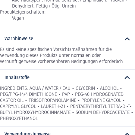
Alle Hauttypen, Normal, Sensibel / Empfindlich, Trocken /
Dehydriert, Fettig / Ölig, Unrein
Produkteigenschaften:
Vegan
Warnhinweise
Es sind keine spezifischen Vorsichtsmaßnahmen für die
Verwendung dieses Produkts unter normalen oder
vernünftigerweise vorhersehbaren Bedingungen erforderlich.
Inhaltsstoffe
INGREDIENTS: AQUA / WATER / EAU • GLYCERIN • ALCOHOL •
PEG/PPG-14/4 DIMETHICONE • PVP • PEG-40 HYDROGENATED
CASTOR OIL • TRIISOPROPANOLAMINE • PROPYLENE GLYCOL •
CAPRYLYL GLYCOL • LAURETH-21 • PENTAERYTHRITYL TETRA-DI-T-
BUTYL HYDROXYHYDROCINNAMATE • SODIUM DEHYDROACETATE •
PHENOXYETHANOL
Verwendungshinweise