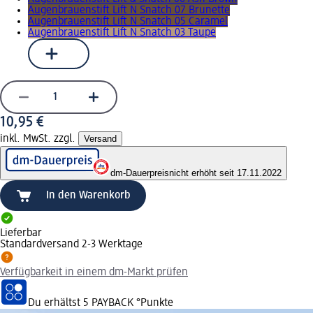
Augenbrauenstift Lift N Snatch 07 Brunette
Augenbrauenstift Lift N Snatch 05 Caramel
Augenbrauenstift Lift N Snatch 03 Taupe
10,95 €
inkl. MwSt. zzgl.
Versand
dm-Dauerpreis
nicht erhöht seit 17.11.2022
In den Warenkorb
Lieferbar
Standardversand 2-3 Werktage
Verfügbarkeit in einem dm-Markt prüfen
Du erhältst
5 PAYBACK
°Punkte