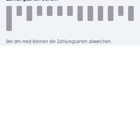
Bei dm-med können die Zahlungsarten abweichen.
Mit dm verbinden
Jetzt die dm-App herunterladen
Impressum dm
Datenschutz dm
Einwilligungsverwaltung
Nutzungsbedingungen