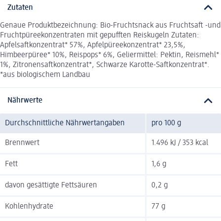
Zutaten
Genaue Produktbezeichnung: Bio-Fruchtsnack aus Fruchtsaft -und
Fruchtpüreekonzentraten mit gepufften Reiskugeln Zutaten:
Apfelsaftkonzentrat* 57%, Apfelpüreekonzentrat* 23,5%,
Himbeerpüree* 10%, Reispops* 6%, Geliermittel: Pektin, Reismehl*
1%, Zitronensaftkonzentrat*, Schwarze Karotte-Saftkonzentrat*.
*aus biologischem Landbau
Nährwerte
Durchschnittliche Nährwertangaben
pro 100 g
Brennwert
1.496 kJ / 353 kcal
Fett
1,6 g
davon gesättigte Fettsäuren
0,2 g
Kohlenhydrate
77 g