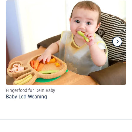
Fingerfood für Dein Baby
Or
Baby Led Weaning
De