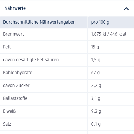
Nährwerte
Durchschnittliche Nährwertangaben
pro 100 g
Brennwert
1.875 kJ / 446 kcal
Fett
15 g
davon gesättigte Fettsäuren
1,5 g
Kohlenhydrate
67 g
davon Zucker
2,2 g
Ballaststoffe
3,1 g
Eiweiß
9,2 g
Salz
0,1 g