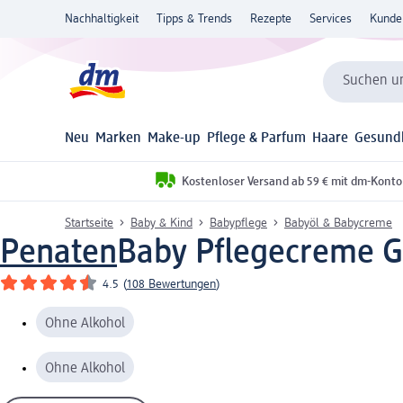
Nachhaltigkeit
Tipps & Trends
Rezepte
Services
Kunde
Suchen un
Neu
Marken
Make-up
Pflege & Parfum
Haare
Gesund
Kostenloser Versand ab 59 € mit dm-Konto
Startseite
Baby & Kind
Babypflege
Babyöl & Babycreme
Penaten
Baby Pflegecreme Ge
4.5
(
108 Bewertungen
)
Ohne Alkohol
Ohne Alkohol