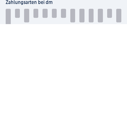
Zahlungsarten bei dm
Bei dm-med können die Zahlungsarten abweichen.
Mit dm verbinden
Jetzt die dm-App herunterladen
Impressum dm
Datenschutz dm
Einwilligungsverwaltung
Nutzungsbedingungen