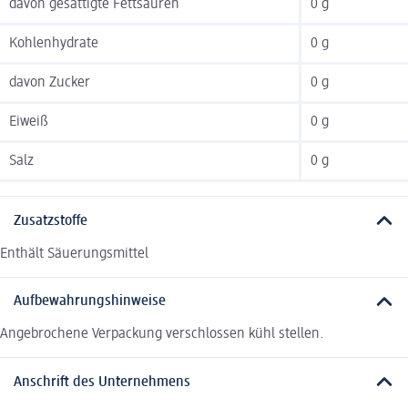
davon gesättigte Fettsäuren
0 g
Kohlenhydrate
0 g
davon Zucker
0 g
Eiweiß
0 g
Salz
0 g
Zusatzstoffe
Enthält Säuerungsmittel
Aufbewahrungshinweise
Angebrochene Verpackung verschlossen kühl stellen.
Anschrift des Unternehmens