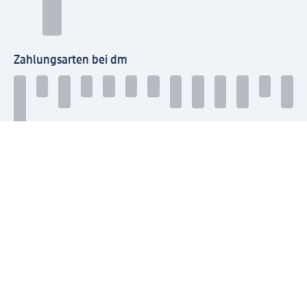
Zahlungsarten bei dm
Bei dm-med können die Zahlungsarten abweichen.
Mit dm verbinden
Jetzt die dm-App herunterladen