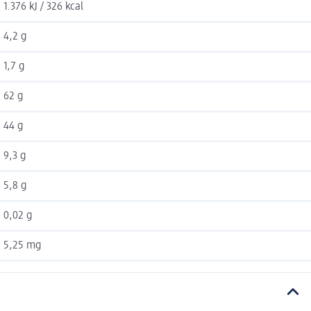
1.376 kJ / 326 kcal
4,2 g
1,7 g
62 g
44 g
9,3 g
5,8 g
0,02 g
5,25 mg