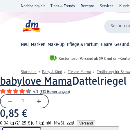
Nachhaltigkeit
Tipps & Trends
Rezepte
Services
Kunde
Suchen un
Neu
Marken
Make-up
Pflege & Parfum
Haare
Gesund
Kostenloser Versand ab 59 € mit dm-Konto
Startseite
Baby & Kind
Für die Mama
Ernährung für Schwa
babylove Mama
Dattelriegel
4.3
(
333 Bewertungen
)
0,85 €
0,04 kg (21,25 € je 1 kg)
inkl. MwSt. zzgl.
Versand